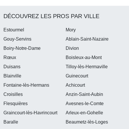
DÉCOUVREZ LES PROS PAR VILLE
Estourmel
Mory
Gouy-Servins
Ablain-Saint-Nazaire
Boiry-Notre-Dame
Divion
Rœux
Boisleux-au-Mont
Duisans
Tilloy-lès-Hermaville
Blairville
Guinecourt
Fontaine-lès-Hermans
Achicourt
Croisilles
Anzin-Saint-Aubin
Flesquières
Avesnes-le-Comte
Graincourt-lès-Havrincourt
Arleux-en-Gohelle
Baralle
Beaumetz-lès-Loges