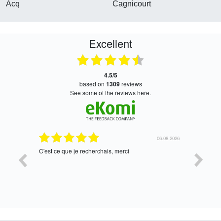
Acq
Cagnicourt
Excellent
4.5/5
based on
1309
reviews
see some of the reviews here.
06.08.2026
05.08.2026
tres bien
Satis