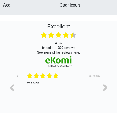
Acq
Cagnicourt
Excellent
4.5/5
based on
1309
reviews
see some of the reviews here.
06.08.2026
05.08.2026
tres bien
Satisfait,