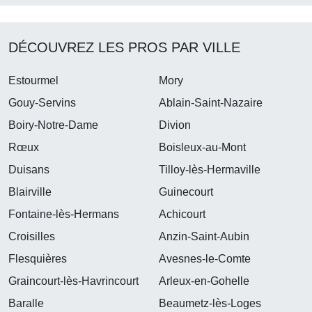
DÉCOUVREZ LES PROS PAR VILLE
Estourmel
Mory
Gouy-Servins
Ablain-Saint-Nazaire
Boiry-Notre-Dame
Divion
Rœux
Boisleux-au-Mont
Duisans
Tilloy-lès-Hermaville
Blairville
Guinecourt
Fontaine-lès-Hermans
Achicourt
Croisilles
Anzin-Saint-Aubin
Flesquières
Avesnes-le-Comte
Graincourt-lès-Havrincourt
Arleux-en-Gohelle
Baralle
Beaumetz-lès-Loges