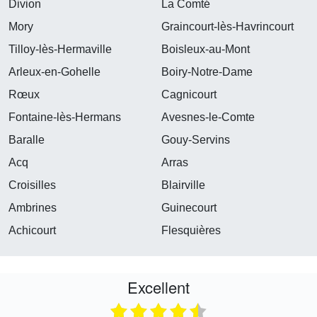
Divion
La Comté
Mory
Graincourt-lès-Havrincourt
Tilloy-lès-Hermaville
Boisleux-au-Mont
Arleux-en-Gohelle
Boiry-Notre-Dame
Rœux
Cagnicourt
Fontaine-lès-Hermans
Avesnes-le-Comte
Baralle
Gouy-Servins
Acq
Arras
Croisilles
Blairville
Ambrines
Guinecourt
Achicourt
Flesquières
Excellent