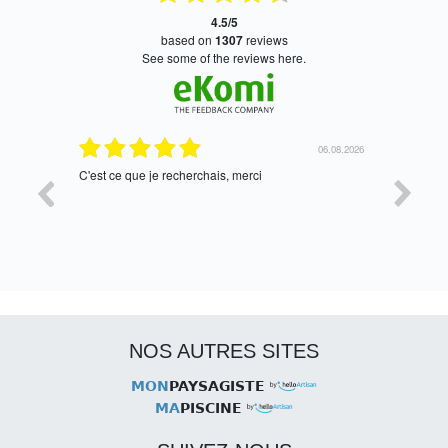
4.5/5
based on
1307
reviews
see some of the reviews here.
06.08.2026
05.08.2026
tres bien
Satisfait,
NOS AUTRES SITES
MON
PAYSAGISTE
MA
PISCINE