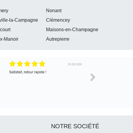
mery
Nonant
ille-la-Campagne
Clémencey
court
Maisons-en-Champagne
x-Manoir
Autrepierre
30.07.2026
Satisfait de l’échange, assez cordial. En
correcte
attente de la suite
NOTRE SOCIÉTÉ