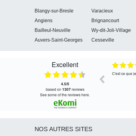
Blangy-sur-Bresle
Varacieux
Angiens
Brignancourt
Bailleul-Neuville
Wy-dit-Joli-Village
Auvers-Saint-Georges
Cesseville
Excellent
05.08.2026
05.08.2026
Satisfait, retour rapide !
Très bon servi
4.5/5
based on
1307
reviews
see some of the reviews here.
NOS AUTRES SITES