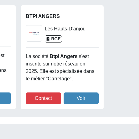
BTPI ANGERS
Les Hauts-D'anjou
RGE
est
La société
Btpi Angers
s'est
inscrite sur notre réseau en
ans
2025. Elle est spécialisée dans
le métier "Carrelage".
Contact
Voir