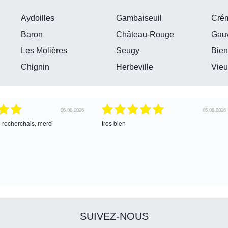
Aydoilles
Gambaiseuil
Cré
Baron
Château-Rouge
Gauv
Les Molières
Seugy
Bien
Chignin
Herbeville
Vieu
04.08.2026
04.08.2026
ce !
oui, merci
SUIVEZ-NOUS