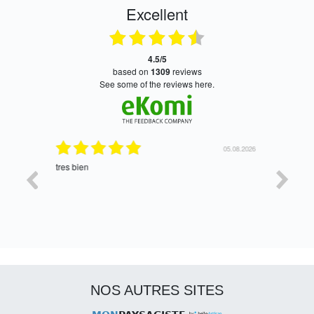
Excellent
4.5/5
based on
1309
reviews
see some of the reviews here.
06.08.2026
05.08.2026
tres bien
Satisfait,
NOS AUTRES SITES