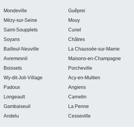
Mondeville
Guêprei
Mézy-sur-Seine
Mouy
Saint-Soupplets
Cunel
Soyans
Châtres
Bailleul-Neuville
La Chaussée-sur-Marne
Avremesnil
Maisons-en-Champagne
Boissets
Porcheville
Wy-dit-Joli-Village
Acy-en-Multien
Padoux
Angiens
Longeault
Carnetin
Gambaiseuil
La Penne
Andelu
Cesseville