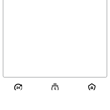
Réponse en 24
Votre demande
Vos
h de nos
qualifiée en 2
coordonnées